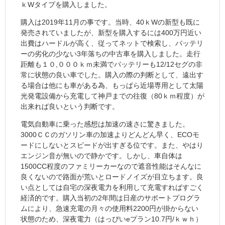
ｋWタイプを購入しました。
購入は2019年11月の事です。当時、40ｋWの新型も既に
発売されていましたが、新型を購入するには400万円近い
出費はハードルが高く、従ってネットで検索し、バッテリ
ーの劣化の少ない3年落ちの中古車を購入しました。走行
距離も１０,０００ｋｍ未満でバッテリーも12/12セグの非
常に状態の良い車でした。購入の際の判断として、遠出す
る場合は他にも車がある為、もっぱら近場専用として太陽
光発電設備から充電して神戸までの往復（80ｋｍ程度）が
出来れば良いという判断です。
電気自動車に乗った感想は加速の速さに驚きました。
3000ＣＣのガソリン車の加速よりどんどん早く、ECOモ
ードにしないとスピードが出すぎる位です。また、やはり
エンジン音が無いので静かです。しかし、車自体は
1500CC程度のファミリーカーなので遮音性能はそんなに
良くないので路面が荒いとロードノイズが目立ちます。良
い点としては自宅の深夜電力を利用して充電すればすごく
経済的です。購入当初の2年間は日産のサポートプログラ
ムにより、急速充電の月々の使用料2200円が掛からない
状態のため、深夜電力（はっぴいeプラン10.7円/ｋｗｈ）