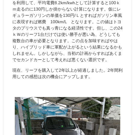
を利用して、平均電費8.2km/kwhとして計算すると100ｋ
ｍ走るのに130円しか掛からない計算になります。仮にレ
ギュラーガソリンの単価を130円/Ｌとすればガソリン車風
に表現すれば燃費 100km/L となります。この値はトヨ
タのプリウスでも真っ青になる経済性です。但し、この24
ｋＷのリーフ1台だけでは使い勝手が悪い為、どうしても
複数台の車が必要となります。この点を加味すればやは
り、ハイブリッド車に軍配が上がるという結果になるかも
しれません。しかしながら、当初の計画からすればあくま
でセカンドカーとして考えれば悪くない選択です。
現在、リーフを購入して2年以上が経過しました。2年間利
用しての感想は次の機会にアップします。