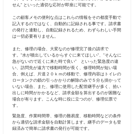
せん” といった適切な応対が即座に可能です。
この顧客メモの便利な点はこれらの情報をその都度手動で
記入するのではなく、自動的に記録される事です。請求書
の発行と連動し、自動記録されるため、わずらわしい手間
は一切必要有りません。
また、修理の場合、大変なのが修理完了後の請求で
す。”水が噴出しているからすぐに来てほしい”、”そんなに
急がないので近くに来た時で良い” といった緊急度の違
い、訪問先が遠方で移動時間が長く、修理時間が短い場
合、例えば、片道２０ｋｍの移動で、修理内容はトイレの
ロータンクの鎖の引っかかりの解除のみで５分も掛かって
いない場合、また、修理に使用した配管継手が多く、拾い
出しに時間がかかるなど、請求金額を算出するのが困難な
場合が有ります。こんな時に役に立つのが、修理伝票で
す。
緊急度、作業時間帯、修理の難易度、移動時間などの条件
から適切な請求金額を自動計算します。継手のデータも登
録済みで簡単に請求書の発行が可能です。