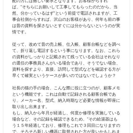
配の方には難しい要求となります。お客様からすれ
ば、”そちらにお願いして工事してもらったのだから、当
然、分かっているはず”という前提で電話されますが、工
事会社側からすれば、沢山のお客様があり、何年も前の事
は昔の資料を探さないとすぐには分からないというのが実
情です。
従って、改めて昔の売上帳、仕入帳、顧客台帳などを調べ
て、折り返し電話するという事になります。なお、これら
の資料がしっかりと記載されて残っている会社はそれなり
の選任の事務員さんがいる場合であり、そうでない場合、
資料を探すより、直接、訪問して型式などを確認する方が
早くて確実というケースが多いのではないでしょうか？
社長の猫の手の場合、こんな際に役に立つのが、顧客メモ
という機能です。これは自動で記録される顧客台帳であ
り、メーカー名、型式、納入時期など必要な情報が即座に
取り出し出来ます。
もし、納入から年月が経過し、何度か修理を実施している
場合など、その記録を確認できるため、”その給湯器はも
う１５年経過しており、修理もこれで３回目になりますの
で、そろそろ新しい機器に取替された方が良いかもしれま