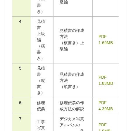
級編
書
き）
４
見積
書
見積書の作成
上級
方法
PDF
編
（横書き）上
1.69MB
（横
級編
書
き）
５
見積
書
見積書の作成
PDF
（縦
方法
1.83MB
書
（縦書き）
き）
６
修理
修理伝票の作
PDF
伝票
成方法の解説
4.39MB
７
デジカメ写真
工事
アルバムの
PDF
写真
作
1.9MB