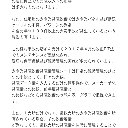
の運転停止でも売電収入への影響
は多大なものとなります。
なお、住宅用の太陽光発電設備では太陽光パネル及び接続
ケーブルの不良、パワコンの異常
を含め年間１００件以上の火災事故が発生しているという
報告も有ります。
この様な事故の増加を受けて２０１７年４月の改正FIT法
でもメンテナンスが義務化され、
適切な保守点検及び維持管理の実施が求められています。
太陽光発電設備発電量管理シートは日常の維持管理のひと
つの手段として、日々の天候、
発電データ量を入力するだけの簡単操作で、メーカー予想
発電量との比較、前年度発電量と
の比較などから発電設備の状態を表・グラフで把握できま
す。
また、１カ所だけでなく、複数カ所の太陽光発電設備を所
有されている場合、その設備容量
が異なっても、複数カ所の発電量を同時に管理することで