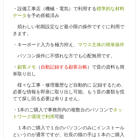
・設備工事店（機械・電気）で利用する
標準的な材料
データ
を予め搭載済み
煩わしい初期設定など最小限の操作ですぐに利用で
きます。
・キーボード入力を極力抑え、
マウス主体の簡単操作
パソコン操作に不慣れな方でも心配無用です。
・
顧客メモ
（
自動記録する顧客台帳
）で昔の資料も簡
単取り出し
様々な工事・修理履歴など自動的に 記録するため、
必要な情報を即座に取り出し可能。もう昔の書類を慌
てて探し回る必要は有りません。
・1本のご購入で事務所内の複数台のパソコンで
ネッ
トワーク環境で利用
可能
１本のご購入で１台のパソコンのみにインストール
というのが通常ですが、社長の猫の手は１本のご購入