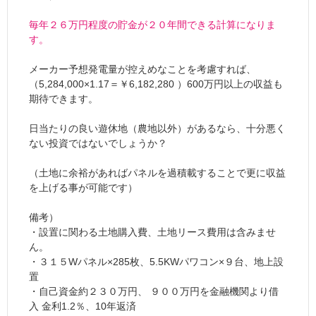
毎年２６万円程度の貯金が２０年間できる計算になりま
す。
メーカー予想発電量が控えめなことを考慮すれば、
（5,284,000×1.17＝￥6,182,280 ）600万円以上の収益も
期待できます。
日当たりの良い遊休地（農地以外）があるなら、十分悪く
ない投資ではないでしょうか？
（土地に余裕があればパネルを過積載することで更に収益
を上げる事が可能です）
備考）
・設置に関わる土地購入費、土地リース費用は含みませ
ん。
・３１５Wパネル×285枚、5.5KWパワコン×９台、地上設
置
・自己資金約２３０万円、 ９００万円を金融機関より借
入 金利1.2％、10年返済