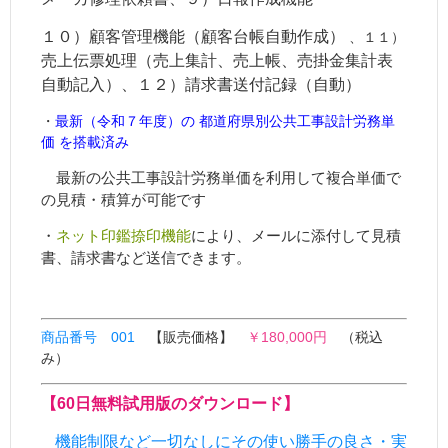
１０）顧客管理機能（顧客台帳自動作成）
、１１）
売上伝票処理（売上集計、売上帳、売掛金集計表
自動記入）、１２）請求書送付記録（自動）
・
最新（令和７年度）の 都道府県別公共工事設計労務単
価 を搭載済み
最新の公共工事設計労務単価を利用して複合単価で
の見積・積算が可能です
・
ネット印鑑捺印機能
により、メールに添付して見積
書、請求書など送信できます。
商品番号 001
【販売価格】
￥180,000円
（税込
み）
【60日無料試用版のダウンロード】
機能制限など一切なしにその使い勝手の良さ・実