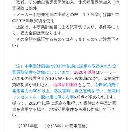
・盗難、その他自然災害保険加入、休業補償保険加入（地
震保険は除外）
・メーカー予想発電量の実績との差、１７％増しは弊社で
の2015年度実績を使用
・上記は、本事業計画書による試算例であり、条件等によ
り、収支金額は異なります。
（その金額を保証するものでは有りませんのでご注意下さ
い）
（注）本事業計画書は2019年以前に認定を取得された全
量買取制度を対象にしています。
2020年以降
はソーラー
パネルの設置容量が10ｋW～50ｋW未満の場合、余剰電力
買取制度が適用され、
地域活用案件
として、
①自家消費に
発電電力の30％以上、②災害時に自立運転を行い、給電用
コンセントを一般の用に供する事
の2点が求められます。
従って、2020年以降に認定を取得した案件に本事業計画
書を適用する場合、地域活用案件を
考慮し作成して下さ
い。
【2021年度 （令和3年）の売電価格】