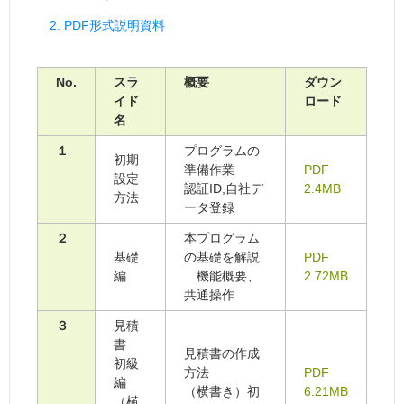
2. PDF形式説明資料
No.
スラ
概要
ダウン
イド
ロード
名
１
プログラムの
初期
準備作業
PDF
設定
認証ID,自社デ
2.4MB
方法
ータ登録
２
本プログラム
基礎
の基礎を解説
PDF
編
機能概要、
2.72MB
共通操作
３
見積
書
見積書の作成
初級
方法
PDF
編
（横書き）初
6.21MB
（横