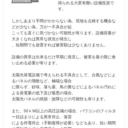
得られる大変有難い設備投資で
す。
しかしあまり手間がかからない為、現地を点検する機会な
どが少ない為、万が一不具合が起
こっても直ぐに気づかない可能性が有ります。設備容量が
大きくなれば異常な状況が発生し
、短期間でも放置すれば被害額は少なくありません。
設備の異常は出来るだけ早期に発見し、被害を最小限に食
い止める必要が有ります。
太陽光発電設備で考えられる不具合として、台風などによ
るパネルの飛散など、極端な場合
に限らず、砂埃、落ち葉、鳥の糞などによるパネル汚れに
よる発電量の低下及び最悪の場合、
太陽光パネルの焼損・故障などの可能性も有ります。
また、50ｋW以上の高圧設備の場合、パワコンのフィルタ
ー目詰まりによる異常停止、落雷
による停電停止（手動復帰が必要）などもあり、短い期間