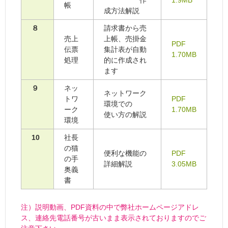
帳
成方法解説
８
請求書から売
売上
上帳、売掛金
PDF
伝票
集計表が自動
1.70MB
処理
的に作成され
ます
９
ネッ
ネットワーク
トワ
PDF
環境での
ーク
1.70MB
使い方の解説
環境
10
社長
の猫
便利な機能の
PDF
の手
詳細解説
3.05MB
奥義
書
注）説明動画、PDF資料の中で弊社ホームページアドレ
ス、連絡先電話番号が古いまま表示されておりますのでご