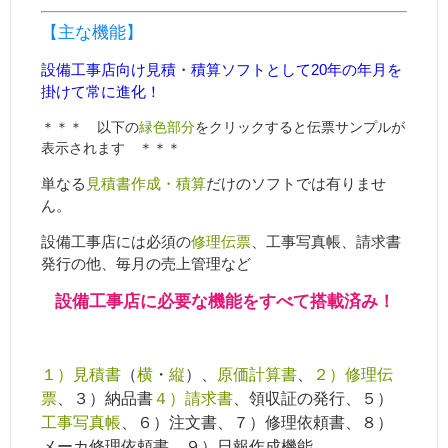
【主な機能】
設備工事店向け見積・積算ソフトとして20年の年月を
掛けて常に進化！
＊＊＊ 以下の
緑色部分
をクリックすると伝票サンプルが
表示されます ＊＊＊
単なる
見積書作成・積算
だけのソフトでは有りませ
ん。
設備工事店には必須の
修理伝票
、工事写真帳、請求書
発行の他、毎月の売上管理など
設備工事店に必要な機能をすべて搭載済み！
１）見積書
（
横
・
縦
）、
原価計算書
、
２）修理伝
票
、３）納品書
４）請求書
、領収証
の発行、５）
工事写真帳
、６）注文書、７）修理依頼書、８）
メーカ修理依頼書、９）日報作成機能