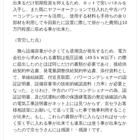
出来るだけ初期投資を抑えるため、ネットで安いパネルを
入手し、また既にヤフーオークションで仕入れた中古パワ
ーコンデショナーを活用し、使用する材料も手持ちの余り
部材を利用して今回新たに設置に際して掛かった費用は10
万円程度に収める事が出来た。
（苦労した点）
幾ら設備容量が小さくても逆潮流が発生するため、電力
会社から求められる書類は低圧設備（49.5ｋＷ以下）の際
に提出したのとほぼ同じだけの書類が必要であり、接続供
給契約申込書、発電量調整供給契約申込書、添付資料とし
て、単線結線図、付近見取図、パワーコンデショナーの認
証証明書、設備容量等の技術的確認資料（力率）が必要と
なった。とりわけ、中古のパワーコンデショナーの為、認
証証明書、及び試運転の際の保護継電器の整定値確認の為
の電気工事説明書がネット上には見つからず、京セラお客
様相談室にお願いして送って貰った事で無事利用すること
が出来た。もし、これらの書類が手に入らなければせっか
く安く手に入れる事が出来ても連系には使う事が出来なか
ったので京セラさんには感謝！・感謝！です。