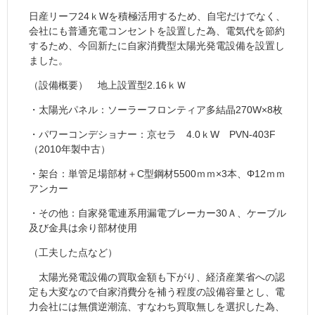
日産リーフ24ｋWを積極活用するため、自宅だけでなく、
会社にも普通充電コンセントを設置した為、電気代を節約
するため、今回新たに自家消費型太陽光発電設備を設置し
ました。
（設備概要） 地上設置型2.16ｋＷ
・太陽光パネル：ソーラーフロンティア多結晶270W×8枚
・パワーコンデショナー：京セラ 4.0ｋW PVN-403F
（2010年製中古）
・架台：単管足場部材＋C型鋼材5500ｍｍ×3本、Φ12ｍｍ
アンカー
・その他：自家発電連系用漏電ブレーカー30Ａ、ケーブル
及び金具は余り部材使用
（工夫した点など）
太陽光発電設備の買取金額も下がり、経済産業省への認
定も大変なので自家消費分を補う程度の設備容量とし、電
力会社には無償逆潮流、すなわち買取無しを選択した為、