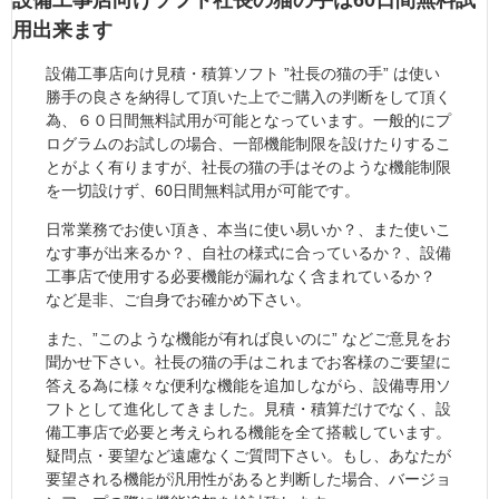
設備工事店向けソフト社長の猫の手は60日間無料試
用出来ます
設備工事店向け見積・積算ソフト ”社長の猫の手” は使い
勝手の良さを納得して頂いた上でご購入の判断をして頂く
為、６０日間無料試用が可能となっています。一般的にプ
ログラムのお試しの場合、一部機能制限を設けたりするこ
とがよく有りますが、社長の猫の手はそのような機能制限
を一切設けず、60日間無料試用が可能です。
日常業務でお使い頂き、本当に使い易いか？、また使いこ
なす事が出来るか？、自社の様式に合っているか？、設備
工事店で使用する必要機能が漏れなく含まれているか？
など是非、ご自身でお確かめ下さい。
また、”このような機能が有れば良いのに” などご意見をお
聞かせ下さい。社長の猫の手はこれまでお客様のご要望に
答える為に様々な便利な機能を追加しながら、設備専用ソ
フトとして進化してきました。見積・積算だけでなく、設
備工事店で必要と考えられる機能を全て搭載しています。
疑問点・要望など遠慮なくご質問下さい。もし、あなたが
要望される機能が汎用性があると判断した場合、バージョ