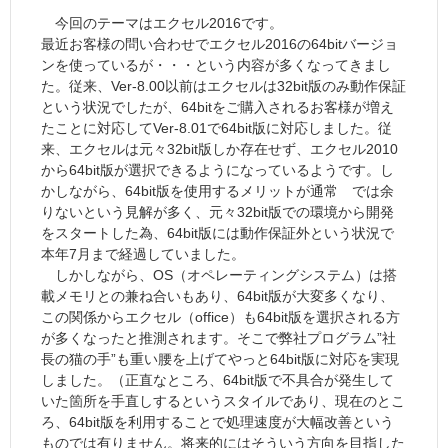
今回のテーマはエクセル2016です。
最近お客様の問い合わせでエクセル2016の64bitバージョ
ンを使っているが・・・という内容が多くなってきまし
た。従来、Ver-8.00以前はエクセルは32bit版のみ動作保証
という状況でしたが、64bitをご購入されるお客様が増え
たことに対応してVer-8.01で64bit版に対応しました。従
来、エクセルは元々32bit版しか存在せず、エクセル2010
から64bit版が選択できるようになっているようです。し
かしながら、64bit版を使用するメリットが通常 では余
りないという見解が多く、元々32bit版での環境から開発
をスタートした為、64bit版には動作保証外という状況で
本年7月まで経過していました。
しかしながら、OS（オペレーティングシステム）は搭
載メモリとの兼ね合いもあり、64bit版が大変多くなり、
この関係からエクセル（office）も64bit版を選択される方
が多くなったと推測されます。そこで弊社プログラム”社
長の猫の手”も重い腰を上げてやっと64bit版に対応を実現
しました。（正直なところ、64bit版で不具合が発生して
いた箇所を手直しするというスタイルであり、現在のとこ
ろ、64bit版を利用することで処理速度が大幅改善という
ものでは有りません。将来的にはそういう方向を目指した