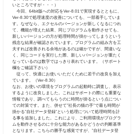
いところですが・・・）
今回、64bit版への対応をVer-8.01で実現するとともに、
Ver-8.30で処理速度の改善についても、一部着手していま
す。なぜなら、エクセルのバージョンが新しくなるにつれ
て、機能が増えた結果、同じプログラムを動作させても、
新しいバージョンの方が処理時間が掛かってしまうという
残念な結果が確認されています。プログラムの組み方を工
夫すれば改善される余地があるのは確かですが、間違いな
く、同じコードを実行した際、新しいバージョンが重たく
なっているのは数字ではっきり表れています。（サポート
欄をご確認下さい）
従って、快適にお使いいただくために若干の改良を加え
ています。（Ver-8.30）
なお、お使いの環境をプログラムの起動時に調査し、表示
するように改良しました。これはサポートの際にも重要な
情報であり、調べてもらうのに時間が掛るという点につい
ての対策です。また、併せて”社長の猫の手”で最も時間が
掛かる”自社データ登録”という処理について処理時間を計
る事を追加しました。これにより、ご利用環境がプログラ
ムを動作させるのに十分な能力があるかどうかの判断基準
となります。こちらの勝手な感覚ですが、”自社データ登