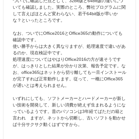
ついでに確認した点として、32bit版と64bit版の違いにつ
いても確認しました。実際のところ、弊社プログラムに関
して言えばほとんど変わらない、若干64bit版が早いか
な？といったところです。
なお、ついでにOffice2016とOffice365の動作についても
確認中です。
使い勝手からは大きく異なりますが、処理速度で違いがあ
るのか、現在検証中です。
処理速度についてはやはりOffice2016の方が速そうです
が、はっきりとした結果が分かり次第、報告予定です。な
お、office365はネットから切り離しても一旦インストール
が完了すれば正常動作します。従って、一概にOffice365
が遅いとは考えられません。
いずれにしても、ソフトメーカーとハードメーカーが新し
い技術を開発して、新しい消費が絶えず生まれるようにな
っているようです。昔のパソコンは3年経てばただの箱と
言われ ますが、ネットから切断し、古いソフトを動かせ
ば十分サクサク動くはずですから。