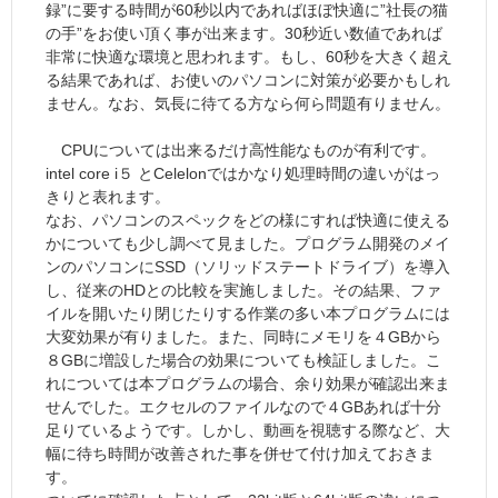
録”に要する時間が60秒以内であればほぼ快適に”社長の猫
の手”をお使い頂く事が出来ます。30秒近い数値であれば
非常に快適な環境と思われます。もし、60秒を大きく超え
る結果であれば、お使いのパソコンに対策が必要かもしれ
ません。なお、気長に待てる方なら何ら問題有りません。
CPUについては出来るだけ高性能なものが有利です。
intel core i５ とCelelonではかなり処理時間の違いがはっ
きりと表れます。
なお、パソコンのスペックをどの様にすれば快適に使える
かについても少し調べて見ました。プログラム開発のメイ
ンのパソコンにSSD（ソリッドステートドライブ）を導入
し、従来のHDとの比較を実施しました。その結果、ファ
イルを開いたり閉じたりする作業の多い本プログラムには
大変効果が有りました。また、同時にメモリを４GBから
８GBに増設した場合の効果についても検証しました。こ
れについては本プログラムの場合、余り効果が確認出来ま
せんでした。エクセルのファイルなので４GBあれば十分
足りているようです。しかし、動画を視聴する際など、大
幅に待ち時間が改善された事を併せて付け加えておきま
す。