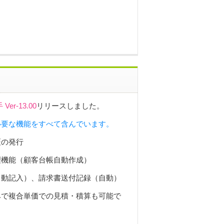
er-13.00
リリースしました。
必要な機能をすべて含んでいます。
証の発行
理機能（顧客台帳自動作成）
自動記入）、請求書送付記録（自動）
みで複合単価での見積・積算も可能で