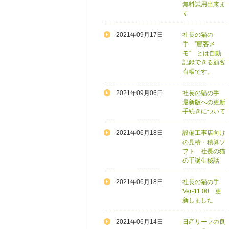
無料試用出来ま
す
2021年09月17日
社長の猫の
手 ”顧客メ
モ” とは自動
記録できる顧客
台帳です。
2021年09月06日
社長の猫の手
最新版への更新
手続きについて
2021年06月18日
設備工事店向け
の見積・積算ソ
フト 社長の猫
の手誕生秘話
2021年06月18日
社長の猫の手
Ver-11.00 更
新しました
2021年06月14日
日産リーフの良